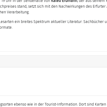
 19 Uhr in der Sendehalle von
Kaleb Erdmann
, der aus seine
uchpreises stand, setzt sich mit den Nachwirkungen des Erfurt
chen Verarbeitung.
esarten ein breites Spektrum aktueller Literatur: Sachbücher u
Formate.
sorten ebenso wie in der Tourist-Information. Dort sind Karten