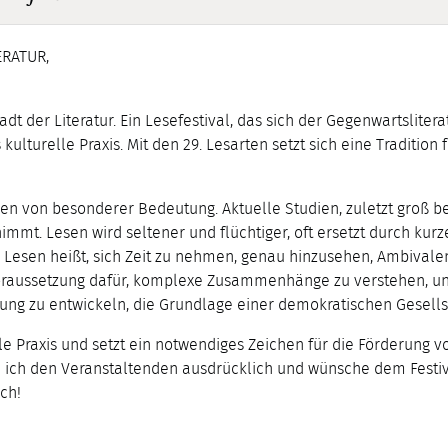
ERATUR,
dt der Literatur. Ein Lesefestival, das sich der Gegenwartslitera
lturelle Praxis. Mit den 29. Lesarten setzt sich eine Tradition f
n von besonderer Bedeutung. Aktuelle Studien, zuletzt groß bes
t. Lesen wird seltener und flüchtiger, oft ersetzt durch kurze
 Lesen heißt, sich Zeit zu nehmen, genau hinzusehen, Ambival
Voraussetzung dafür, komplexe Zusammenhänge zu verstehen, un
ung zu entwickeln, die Grundlage einer demokratischen Gesellsc
lle Praxis und setzt ein notwendiges Zeichen für die Förderung 
nke ich den Veranstaltenden ausdrücklich und wünsche dem Festi
ch!