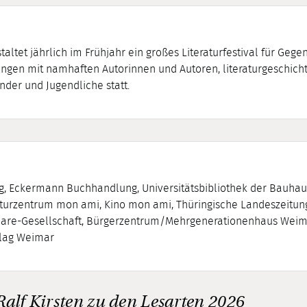
altet jährlich im Frühjahr ein großes Literaturfestival für Gege
gen mit namhaften Autorinnen und Autoren, literaturgeschichtl
inder und Jugendliche statt.
, Eckermann Buchhandlung, Universitätsbibliothek der Bauhaus-
ulturzentrum mon ami, Kino mon ami, Thüringische Landeszeitun
peare-Gesellschaft, Bürgerzentrum/Mehrgenerationenhaus Weim
rlag Weimar
alf Kirsten zu den Lesarten 2026